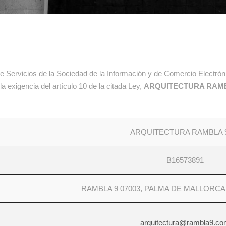
 de Servicios de la Sociedad de la Información y de Comercio Electró
la exigencia del artículo 10 de la citada Ley,
ARQUITECTURA RAMB
ARQUITECTURA RAMBLA 9
B16573891
RAMBLA 9 07003, PALMA DE MALLORCA 
arquitectura@rambla9.c