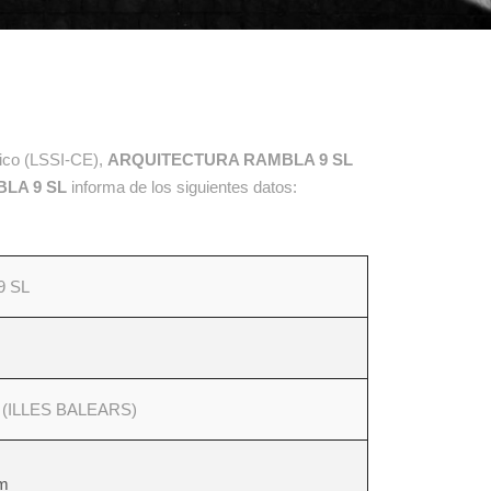
nico (LSSI-CE),
ARQUITECTURA RAMBLA 9 SL
LA 9 SL
informa de los siguientes datos:
 SL
(ILLES BALEARS)
om