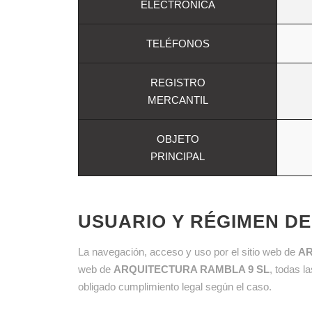
ELECTRÓNICA
TELÉFONOS
REGISTRO
MERCANTIL
OBJETO
PRINCIPAL
USUARIO Y RÉGIMEN D
La navegación, acceso y uso por el sitio web de
AR
web de
ARQUITECTURA RAMBLA 9 SL
, todas l
obligado cumplimiento legal según el caso.