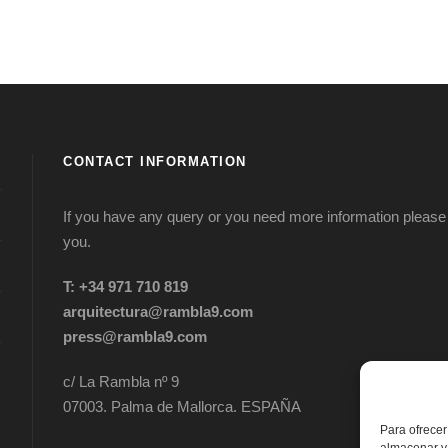
CONTACT INFORMATION
If you have any query or you need more information please d
you.
T: +34 971 710 819
arquitectura@rambla9.com
press@rambla9.com
c/ La Rambla nº 9
07003. Palma de Mallorca. ESPAÑA
Para ofrecer