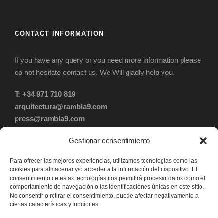
CONTACT INFORMATION
If you have any query or you need more information please
do not hesitate contact us. We Will gladly help you.
T: +34 971 710 819
arquitectura@rambla9.com
press@rambla9.com
c/ La Rambla nº 9
Gestionar consentimiento
07003. Palma de Mallorca. ESPAÑA
Para ofrecer las mejores experiencias, utilizamos tecnologías como las
cookies para almacenar y/o acceder a la información del dispositivo. El
consentimiento de estas tecnologías nos permitirá procesar datos como el
comportamiento de navegación o las identificaciones únicas en este sitio.
No consentir o retirar el consentimiento, puede afectar negativamente a
Privacy Policy
ciertas características y funciones.